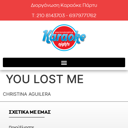
Διοργάνωση Καραόκε Πάρτυ
T: 210 8143703 - 6979771762
YOU LOST ME
CHRISTINA AGUILERA
ΣΧΕΤΙΚΑ ΜΕ ΕΜΑΣ
Ποιοί Είμαστε