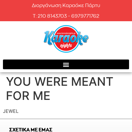
Διοργάνωση Καραόκε Πάρτυ
T: 210 8143703 - 6979771762
YOU WERE MEANT
FOR ME
JEWEL
ΣΧΕΤΙΚΑ ΜΕ ΕΜΑΣ